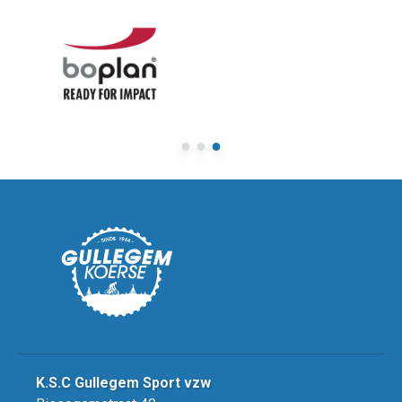
K.S.C Gullegem Sport vzw